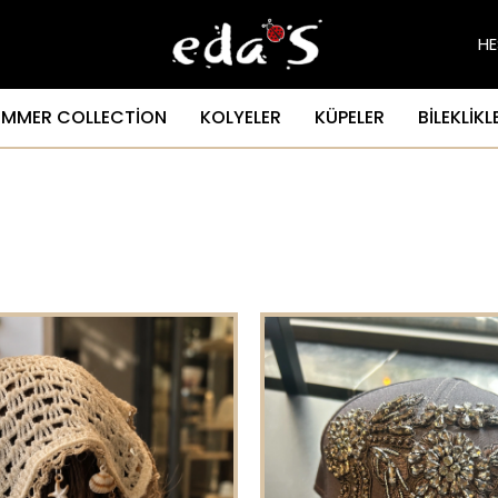
HE
UMMER COLLECTİON
KOLYELER
KÜPELER
BİLEKLİKL