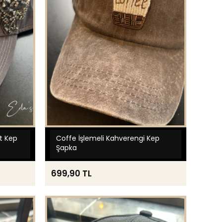
it Kep
Coffe İşlemeli Kahverengi Kep
Şapka
699,90 TL