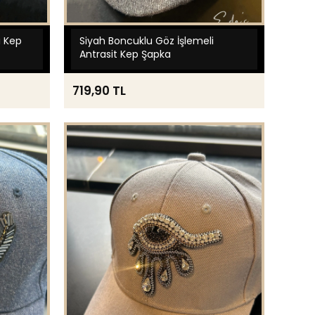
ri Kep
Siyah Boncuklu Göz İşlemeli
Antrasit Kep Şapka
719,90 TL