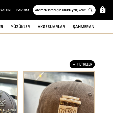
SABIM
YARDIM
0
ER
YÜZÜKLER
AKSESUARLAR
ŞAHMERAN
FİLTRELER