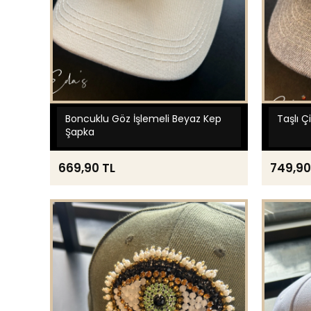
Boncuklu Göz İşlemeli Beyaz Kep
Taşlı Ç
Şapka
669,90 TL
749,90