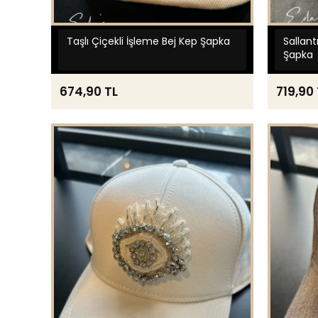
Taşlı Çiçekli İşleme Bej Kep Şapka
Sallant
Şapka
674,90 TL
719,90