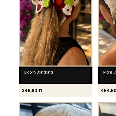
Bloom Bandana
Maris 
349,90 TL
494,90