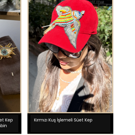
üet Kep
Kırmızı Kuş İşlemeli Süet Kep
bin