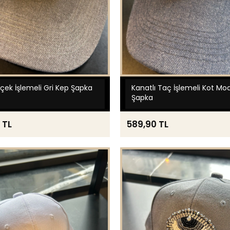
içek İşlemeli Gri Kep Şapka
Kanatlı Taç İşlemeli Kot Mo
Şapka
 TL
589,90 TL