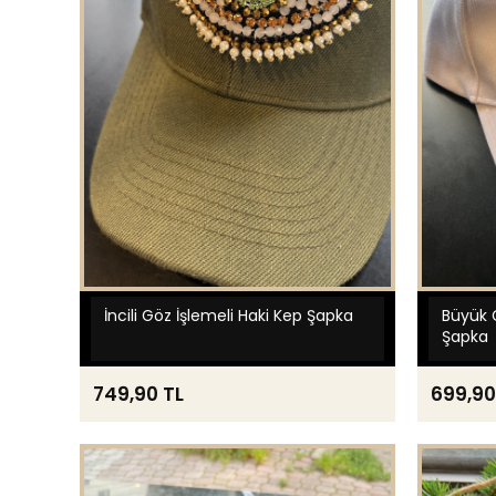
İncili Göz İşlemeli Haki Kep Şapka
Büyük 
Şapka
749,90 TL
699,90