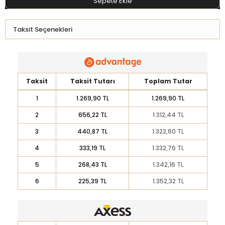
Sepete Ekle
Taksit Seçenekleri
Taksit
Taksit Tutarı
Toplam Tutar
1
1.269,90 TL
1.269,90 TL
2
656,22 TL
1.312,44 TL
3
440,87 TL
1.322,60 TL
4
333,19 TL
1.332,76 TL
5
268,43 TL
1.342,16 TL
6
225,39 TL
1.352,32 TL