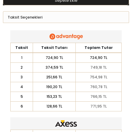
Sepete Ekle
Taksit Seçenekleri
Taksit
Taksit Tutarı
Toplam Tutar
1
724,90 TL
724,90 TL
2
374,59 TL
749,18 TL
3
251,66 TL
754,98 TL
4
190,20 TL
760,78 TL
5
153,23 TL
766,15 TL
6
128,66 TL
771,95 TL