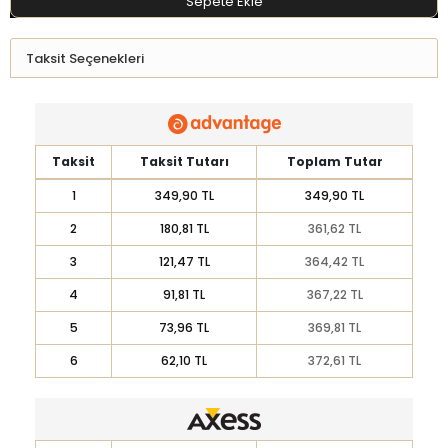
Sepete Ekle
Taksit Seçenekleri
Taksit
Taksit Tutarı
Toplam Tutar
1
349,90 TL
349,90 TL
2
180,81 TL
361,62 TL
3
121,47 TL
364,42 TL
4
91,81 TL
367,22 TL
5
73,96 TL
369,81 TL
6
62,10 TL
372,61 TL