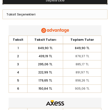
Sepete Ekle
Taksit Seçenekleri
Taksit
Taksit Tutarı
Toplam Tutar
1
849,90 TL
849,90 TL
2
439,19 TL
878,37 TL
3
295,06 TL
885,17 TL
4
222,99 TL
891,97 TL
5
179,65 TL
898,26 TL
6
150,84 TL
905,06 TL